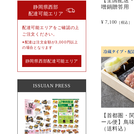
【全国配送
噌鍋贈答用 
静岡県西部
配達可能エリア
¥ 7,100
［税込］
配達可能エリアをご確認の上
ご注文ください。
※配達は注文金額が3,000円以上
の場合となります
静岡県西部配達可能エリア
のご確認
ISSUIAN PRESS
【首都圏・
ール便】鳥味
（送料込）