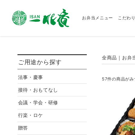
お弁当メニュー
こだわ
全商品
お弁
ご用途から探す
法事・慶事
57
件
の商品がみ
接待・おもてなし
会議・学会・研修
行楽・ロケ
贈答