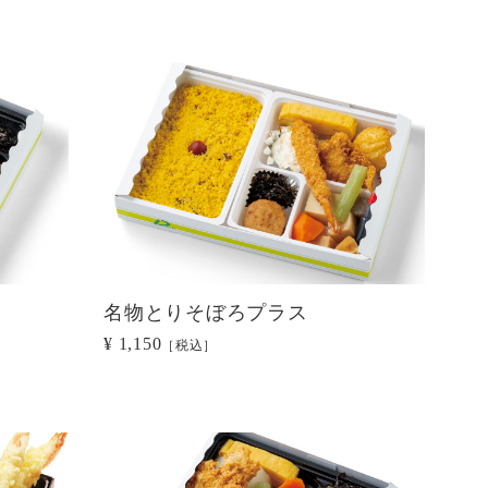
名物とりそぼろプラス
¥ 1,150
［税込］