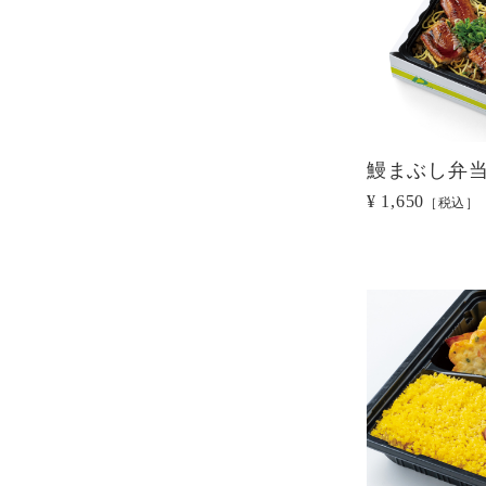
鰻まぶし弁
¥ 1,650
［税込］