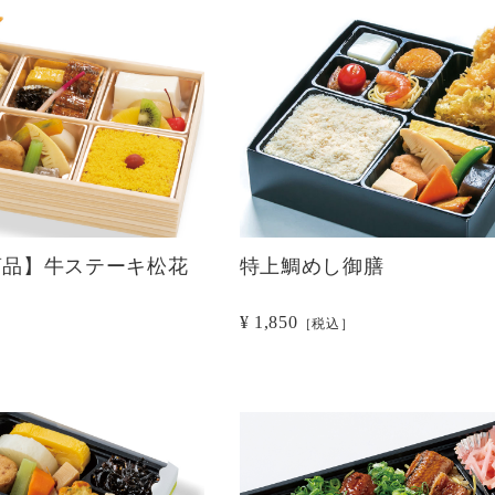
商品】牛ステーキ松花
特上鯛めし御膳
¥ 1,850
［税込］