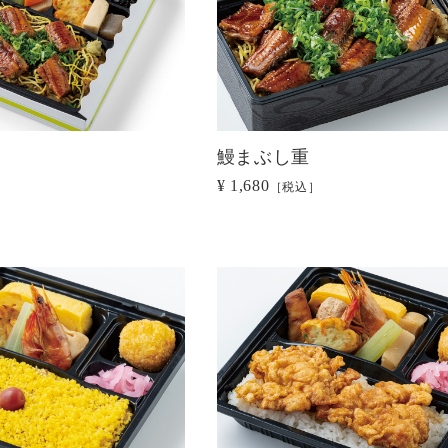
当
鰻まぶし重
¥ 1,680
［税込］