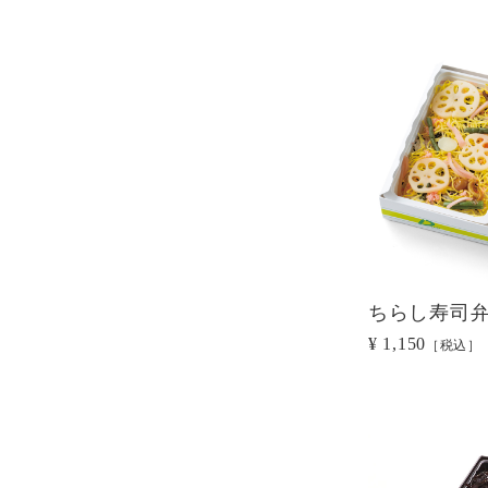
ちらし寿司
¥ 1,150
［税込］