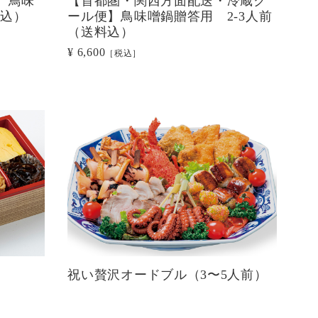
】鳥味
【首都圏・関西方面配送・冷蔵ク
料込）
ール便】鳥味噌鍋贈答用 2-3人前
（送料込）
¥ 6,600
［税込］
祝い贅沢オードブル（3〜5人前）