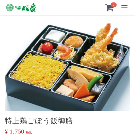
Menu
0
特上鶏ごぼう飯御膳
¥ 1,750
税込