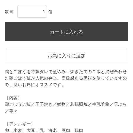
数量
個
カートに入れる
お気に入りに追加
鶏とごぼうを特製ダレで煮込み、炊きたてのご飯と混ぜ合わせ
た鶏ごぼう飯が人気の弁当。高級感ある黒箱を使っていますの
で、良いお席にオススメです。
［内容］
鶏ごぼうご飯／玉子焼き／煮物／若鶏照焼／牛乳羊羹／天ぷら
／等々
［アレルギー］
卵、小麦、大豆、乳、海老、豚肉、鶏肉