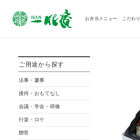
お弁当メニュー
こだわ
ご用途から探す
法事・慶事
接待・おもてなし
会議・学会・研修
行楽・ロケ
贈答